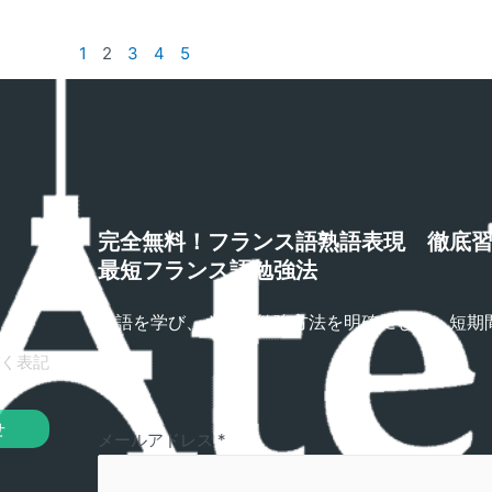
1
2
3
4
5
完全無料！フランス語熟語表現 徹底
最短フランス語勉強法
熟語を学び、さらに勉強方法を明確にして、短期
プ！
く表記
せ
メールアドレス
*