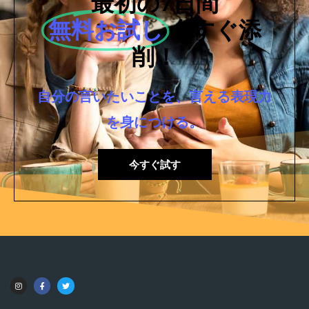
最初の7日間
無料お試し
今すぐ添
削！
自分の言いたいことを、言える表現力
を身につける。
今すぐ試す