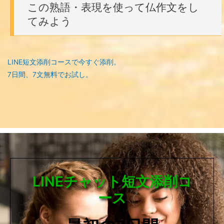
この熟語・表現を使って仏作文をし
てみよう
LINE短文添削コースで今すぐ添削。
7日間、7文無料でお試し。
LINEチャット短文添削コ
ース