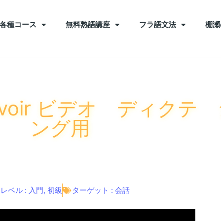
各種コース
無料熟語講座
フラ語文法
棚瀬
voir ビデオ ディクテ
ング用
レベル :
入門
,
初級
ターゲット :
会話