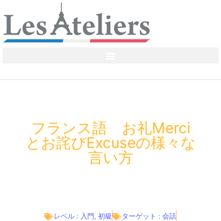
フランス語 お礼Merci
とお詫びExcuseの様々な
言い方
レベル :
入門
,
初級
ターゲット :
会話