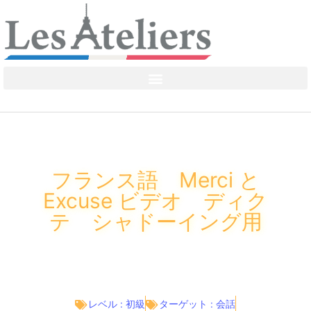
フランス語 Merci と
Excuse ビデオ ディク
テ シャドーイング用
レベル :
初級
ターゲット :
会話