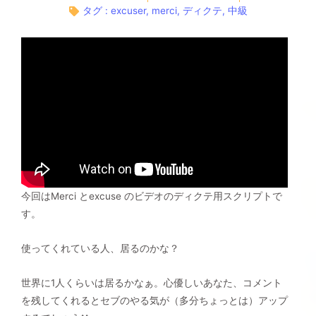
タグ :
excuser
,
merci
,
ディクテ
,
中級
今回はMerci とexcuse のビデオのディクテ用スクリプトで
す。
使ってくれている人、居るのかな？
世界に1人くらいは居るかなぁ。心優しいあなた、コメント
を残してくれるとセブのやる気が（多分ちょっとは）アップ