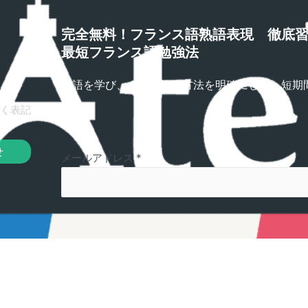
完全無料！フランス語熟語表現 徹底
最短フランス語勉強法
熟語を学び、さらに勉強方法を明確にして、短期
プ！
く表記
せ
メールアドレス
*