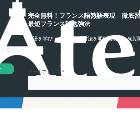
完全無料！フランス語熟語表現 徹底
最短フランス語勉強法
熟語を学び、さらに勉強方法を明確にして、短期
プ！
く表記
せ
メールアドレス
*