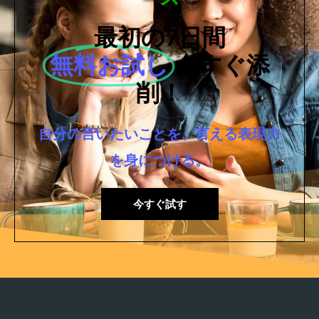
最初の7日間
無料お試し
今すぐ添
削！
自分の言いたいことを、言える表現力
を身につける。
今すぐ試す