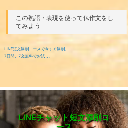
この熟語・表現を使って仏作文をし
てみよう
LINE短文添削コースで今すぐ添削。
7日間、7文無料でお試し。
LINEチャット短文添削コ
ース