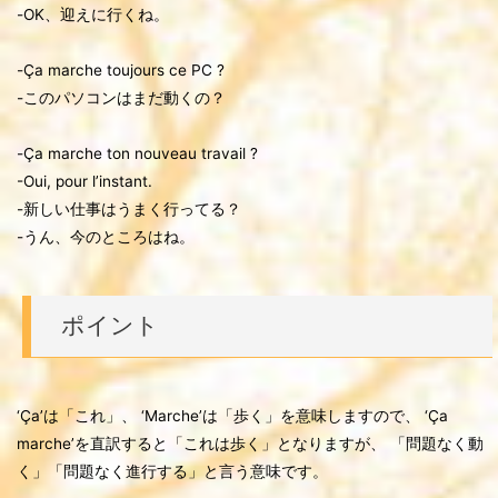
-OK、迎えに行くね。
-Ça marche toujours ce PC ?
-このパソコンはまだ動くの？
-Ça marche ton nouveau travail ?
-Oui, pour l’instant.
-新しい仕事はうまく行ってる？
-うん、今のところはね。
ポイント
‘Ça’は「これ」、 ‘Marche’は「歩く」を意味しますので、 ‘Ça
marche’を直訳すると「これは歩く」となりますが、 「問題なく動
く」「問題なく進行する」と言う意味です。