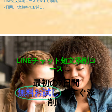
LINE短文添削コースで今すぐ添削。
7日間、7文無料でお試し。
LINEチャット短文添削コ
ース
最初の7日間
無料お試し
今すぐ添
削！