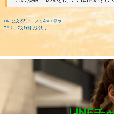
LINE短文添削コースで今すぐ添削。
7日間、7文無料でお試し。
LINE