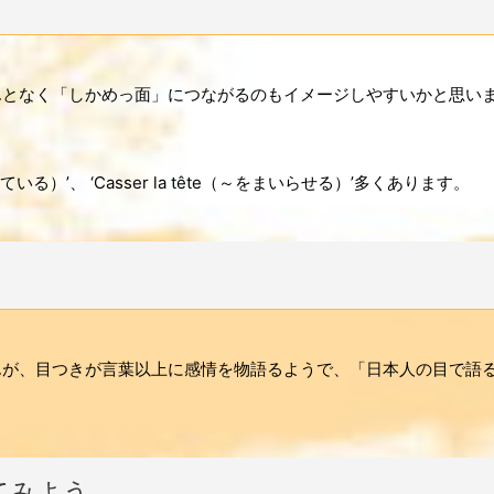
ので、なんとなく「しかめっ面」につながるのもイメージしやすいかと思い
している）’、 ‘Casser la tête（～をまいらせる）’多くあります。
んが、目つきが言葉以上に感情を物語るようで、「日本人の目で語
てみよう