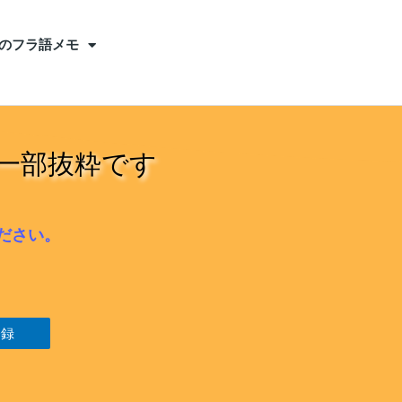
のフラ語メモ
一部抜粋です
ださい。
登録