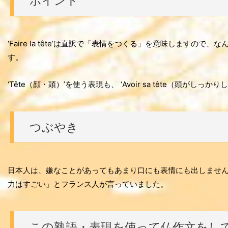
ポイント
‘Faire la tête’は直訳で「表情をつくる」を意味します
す。
‘Tête（顔・頭）’を使う表現も、 ‘Avoir sa tête（頭がしっかり
つぶやき
日本人は、嫌なことがあってもあまり口にも表情にも出しませ
力はすごい」とフランス人が言っていました。
この熟語・表現を使って仏作文をし