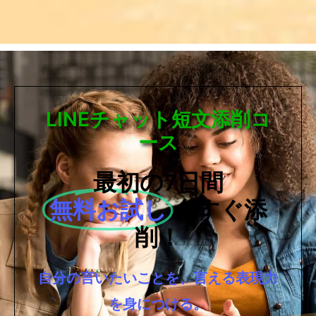
LINEチャット短文添削コ
ース
最初の7日間
無料お試し
今すぐ添
削！
自分の言いたいことを、言える表現力
を身につける。