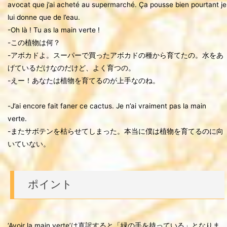
avocat que j’ai acheté au supermarché. Ça pousse bien pourtant je
lui donne que de l’eau.
-Oh là ! Tu as la main verte !
-この植物は何？
-アボカドよ。スーパーで買ったアボカドの種から育てたの。水をあ
げているだけなのだけど、よく育つの。
-えー！あなたは植物を育てるのが上手なのね。
-J’ai encore fait faner ce cactus. Je n’ai vraiment pas la main
verte.
-またサボテンを枯らせてしまった。本当に僕は植物を育てるのに向
いていない。
ポイント
‘Avoir la main verte’は直訳すると「緑の手を持っている」となりま