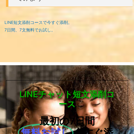
LINE短文添削コースで今すぐ添削。
7日間、7文無料でお試し。
LINEチャット短文添削コ
ース
最初の7日間
無料お試し
今すぐ添