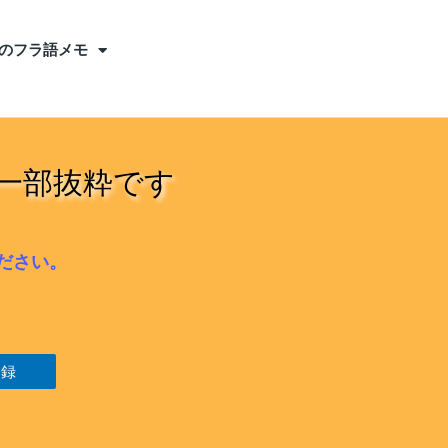
のフラ語メモ
一部抜粋です
ださい。
登録