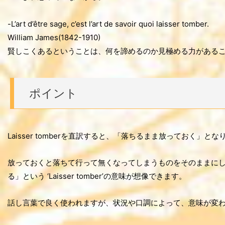
-L’art d’être sage, c’est l’art de savoir quoi laisser tomber.
William James(1842-1910)
賢しこくあるということは、何を諦めるのか見極める力がある
ポイント
Laisser tomberを直訳すると、「落ちるまま放っておく」とな
放っておくと落ちて行って無くなってしまうものをそのままに
る」という ‘Laisser tomber’の意味が想像できます。
話し言葉で良く使われますが、状況や口調によって、意味が変