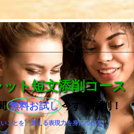
チャット短文添削コース
間
無料お試し
今すぐ添削！
たいことを、言える表現力を身につける。