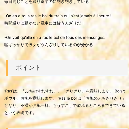
毎日同じことを繰り返すのに飽き飽きしている
-On en a tous ras le bol du train qui n’est jamais à l’heure !
時間通りに動かない電車には皆うんざりだ！
-On voit qu’elle en a ras le bol de tous ces mensonges.
嘘ばっかりで彼女がうんざりしているのが分かる
ポイント
‘Ras’は、「ふちのすれすれ」、「ぎりぎり」を意味します。’Bol’は
ボウル、お椀を意味します。 ‘Ras le bol’は「お椀のふちぎりぎり」
となり、不満がお椀一杯、もうすこしで溢れるところまできている
という表現です。