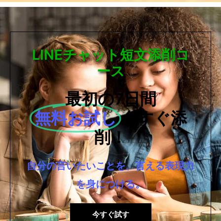
LINEチャット短文添削コ
ース
最初の7日間
無料お試し
今すぐ添
削！
自分の言いたいことを、言える表現力
を身につける。
今すぐ試す