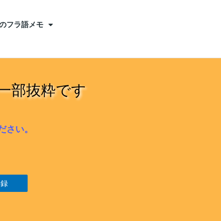
のフラ語メモ
一部抜粋です
ださい。
登録