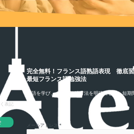
完全無料！フランス語熟語表現 徹底
最短フランス語勉強法
熟語を学び、さらに勉強方法を明確にして、短期
プ！
く表記
せ
メールアドレス
*