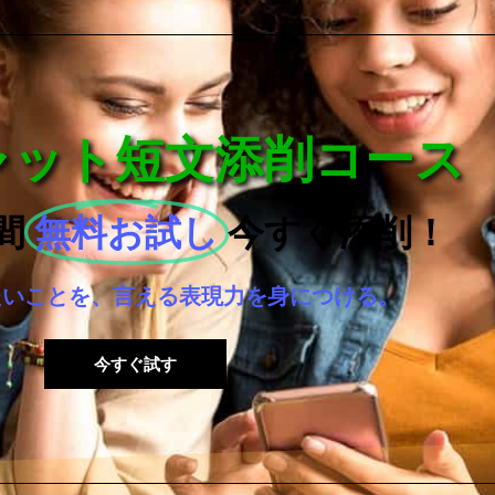
チャット短文添削コース
間
無料お試し
今すぐ添削！
たいことを、言える表現力を身につける。
今すぐ試す