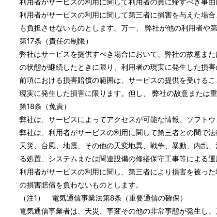
利用者がサービスの利用に関して利用者の責に帰すべき事由
利用者がサービスの利用に関して第三者に損害を与えた場合
も負担させないものとします。万一、 弊社が他の利用者や
第17条（責任の制限）
弊社はサービスを提供すべき場合において、弊社の故意また
の状態が継続したときに限り、利用者の現実に発生した損害
前項における損害賠償の範囲は、サービスの提供を受けるこ
現実に発生した損害に限ります。但し、 弊社の故意または
第18条（免責）
弊社は、サービスによってアクセスが可能な情報、ソフトウ
弊社は、利用者がサービスの利用に関して第三者との間で法
天災、台風、地震、その他の天変地異、戦争、暴動、内乱、
る処置、システムまたは関連設備の修繕保守工事等による運
利用者がサービスの利用に関し、第三者により損害を被った
の損害賠償を負わないものとします。
（注1） 電気通信事業法第8条（重要通信の確保）
電気通信事業者は、天災、事変その他の非常事態が発生し、