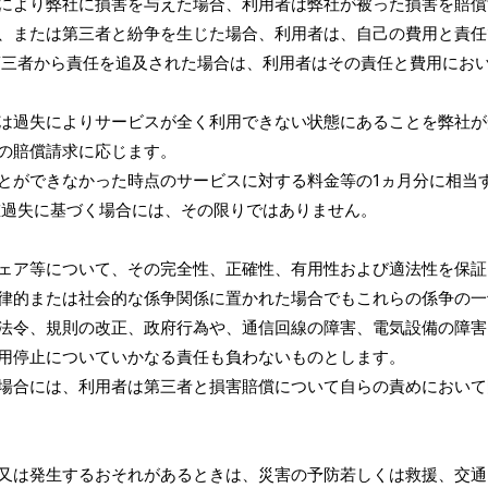
により弊社に損害を与えた場合、利用者は弊社が被った損害を賠償
、または第三者と紛争を生じた場合、利用者は、自己の費用と責任
第三者から責任を追及された場合は、利用者はその責任と費用にお
は過失によりサービスが全く利用できない状態にあることを弊社が
の賠償請求に応じます。
とができなかった時点のサービスに対する料金等の1ヵ月分に相当
重過失に基づく場合には、その限りではありません。
ェア等について、その完全性、正確性、有用性および適法性を保証
律的または社会的な係争関係に置かれた場合でもこれらの係争の一
法令、規則の改正、政府行為や、通信回線の障害、電気設備の障害
用停止についていかなる責任も負わないものとします。
場合には、利用者は第三者と損害賠償について自らの責めにおいて
又は発生するおそれがあるときは、災害の予防若しくは救援、交通