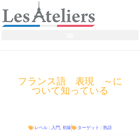
フランス語 表現 ～に
ついて知っている
レベル :
入門
,
初級
ターゲット :
熟語