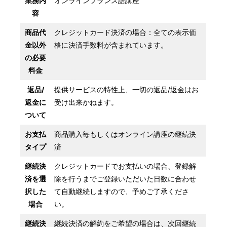
業務内
オンラインフランス語講座
容
商品代
クレジットカード決済の場合：全ての表示価
金以外
格に決済手数料が含まれています。
の必要
料金
返品/
提供サービスの特性上、一切の返品/
返金はお
返金に
受け出来かねます。
ついて
お支払
商品購入毎もしくはオンライン講座の継続決
タイプ
済
継続決
クレジットカードでお支払いの場合、登録解
済を選
除を行うまでご登録いただいた日数に合わせ
択した
て自動継続しますので、予めご了承くださ
場合
い。
継続決
継続決済の解約をご希望の場合は、次回継続