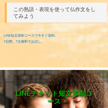
この熟語・表現を使って仏作文をし
てみよう
LINE短文添削コースで今すぐ添削。
7日間、7文無料でお試し。
LINEチャット短文添削コ
ース