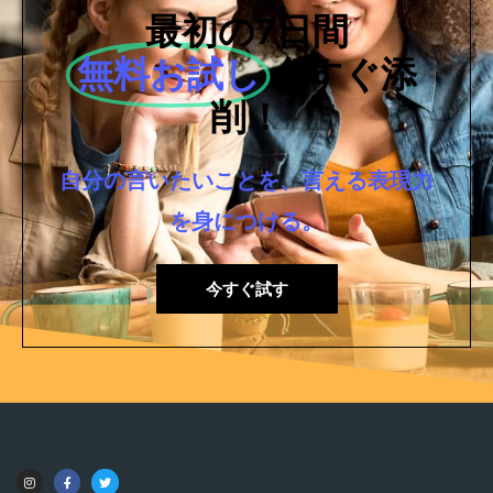
最初の7日間
無料お試し
今すぐ添
削！
自分の言いたいことを、言える表現力
を身につける。
今すぐ試す